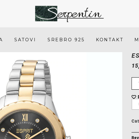
Esprit
ES1L320M0085
-
A
SATOVI
SREBRO 925
KONTAKT
M
SERPENTIN
E
15
Ca
Rev