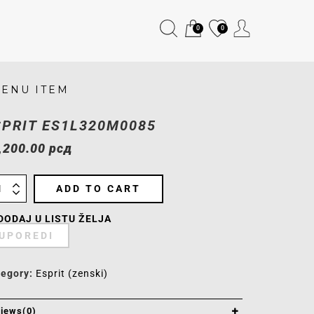
0
0
ENU ITEM
SPRIT ES1L320M0085
,200.00
рсд
ADD TO CART
DODAJ U LISTU ŽELJA
UPOREDI
tegory:
Esprit (zenski)
iews(0)