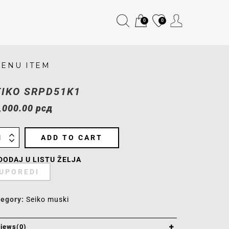
0
0
ENU ITEM
EIKO SRPD51K1
,000.00
рсд
ADD TO CART
DODAJ U LISTU ŽELJA
UPOREDI
tegory:
Seiko muski
iews(0)