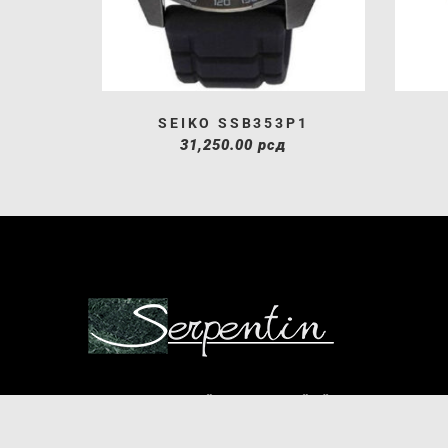
SEIKO SSB353P1
31,250.00
рсд
PRAVILNIK O ZAŠTITI POTROŠAČA
KAKO KUPITI