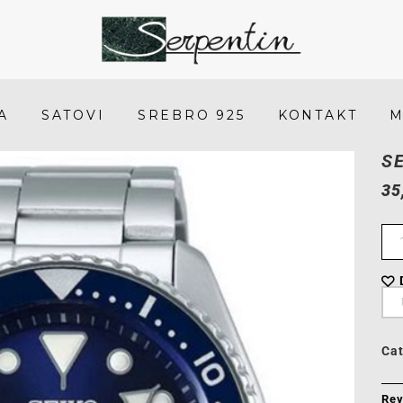
Seiko
SRPD51K1
-
A
SATOVI
SREBRO 925
KONTAKT
M
SERPENTIN
S
35
Ca
Rev