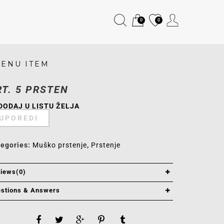
0
0
ENU ITEM
RT. 5 PRSTEN
DODAJ U LISTU ŽELJA
UPOREDI
tegories:
Muško prstenje
,
Prstenje
iews(0)
stions & Answers