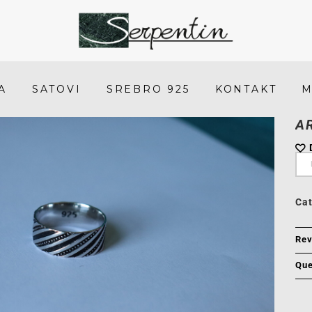
Art.
5
Prsten
A
SATOVI
SREBRO 925
KONTAKT
M
-
A
SERPENTIN
Ca
Rev
Que