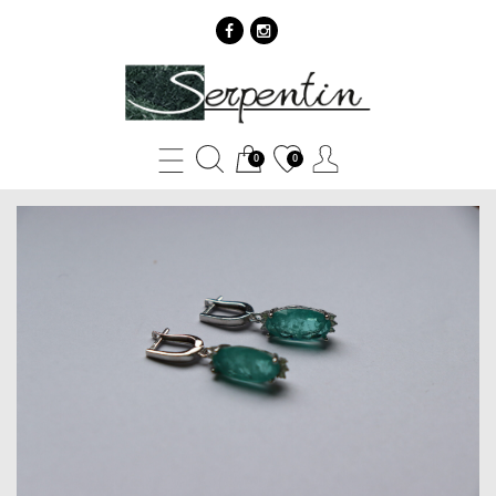
Art.
3
Minđuše
0
0
-
SERPENTIN