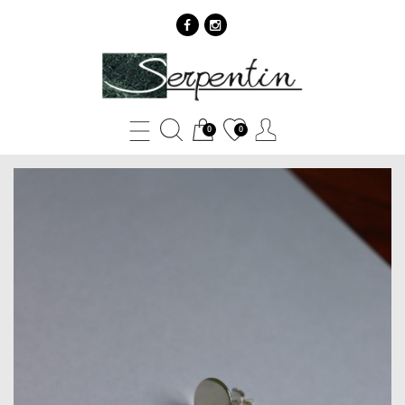
Art
21.
Minđuše
0
0
-
SERPENTIN